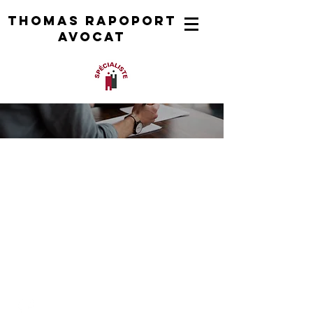
Thomas rapoport
AVOCAT
AVOCAT
EN DROIT DE
L'IMMIGRATION
,
DROIT DES
ETRANGErs,
DROIT DE LA
NATIONALITE