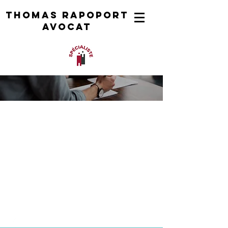
Thomas rapoport
AVOCAT
AVOCAT
EN DROIT DE
L'IMMIGRATION
,
DROIT DES
ETRANGErs,
DROIT DE LA
NATIONALITE