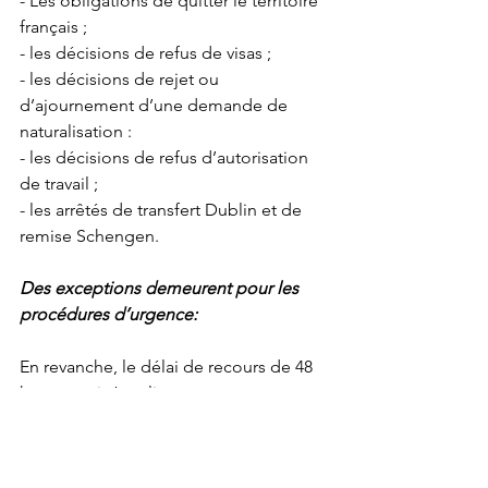
- Les obligations de quitter le territoire 
français ;
- les décisions de refus de visas ;
- les décisions de rejet ou 
d’ajournement d’une demande de 
naturalisation :
- les décisions de refus d’autorisation 
de travail ;
- les arrêtés de transfert Dublin et de 
remise Schengen. 
Des exceptions demeurent pour les 
procédures d’urgence: 
En revanche, le délai de recours de 48 
heures qui s’applique aux recours 
dirigés contres les décisions de refus 
d’entrée au titre de l’asile ou les 
obligations de quitter le territoire 